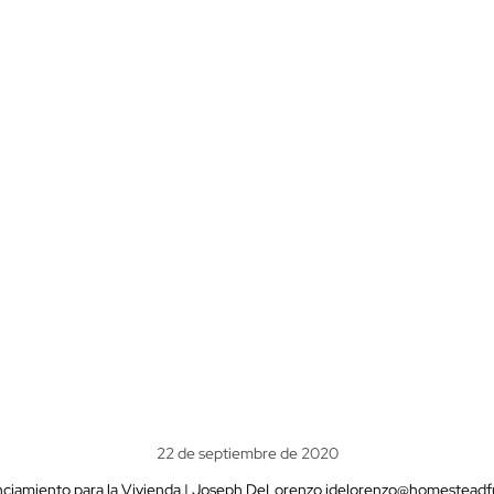
22 de septiembre de 2020
nciamiento para la Vivienda | Joseph DeLorenzo
jdelorenzo@homesteadf