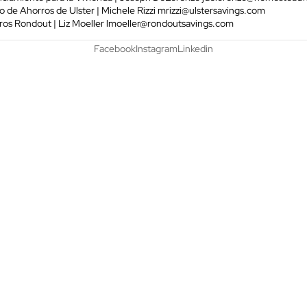
 de Ahorros de Ulster | Michele Rizzi
mrizzi@ulstersavings.com
os Rondout | Liz Moeller
lmoeller@rondoutsavings.com
Facebook
Instagram
Linkedin